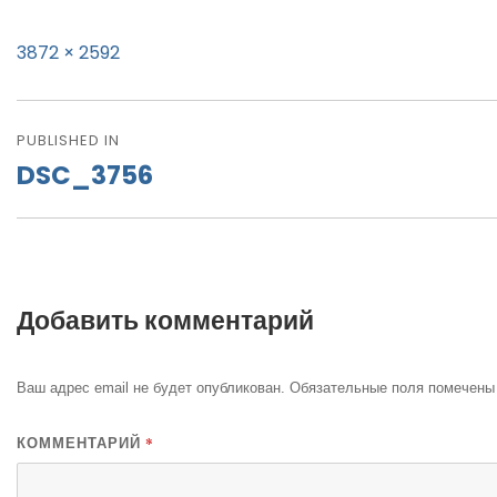
Full
3872 × 2592
size
Навигация
PUBLISHED IN
по
DSC_3756
записям
Добавить комментарий
Ваш адрес email не будет опубликован.
Обязательные поля помечен
*
КОММЕНТАРИЙ