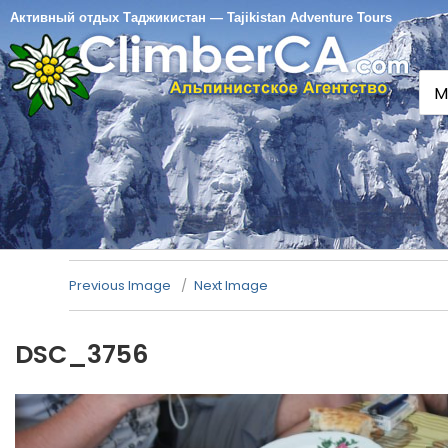
Активный отдых Таджикистан — Tajikistan Adventure Tours
M
Previous Image
Next Image
DSC_3756