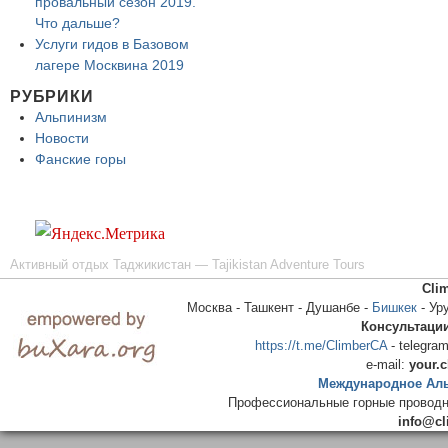
провальный сезон 2019.
Что дальше?
Услуги гидов в Базовом
лагере Москвина 2019
РУБРИКИ
Альпинизм
Новости
Фанские горы
Активный отдых Таджикистан — Tajikistan Adventure Tours
Cli
Москва - Ташкент - Душанбе -
Бишкек
- Ур
Консультаци
https://t.me/ClimberCA
- telegram
e-mail:
your.
Международное Аль
Профессиональные горные проводни
info@cl