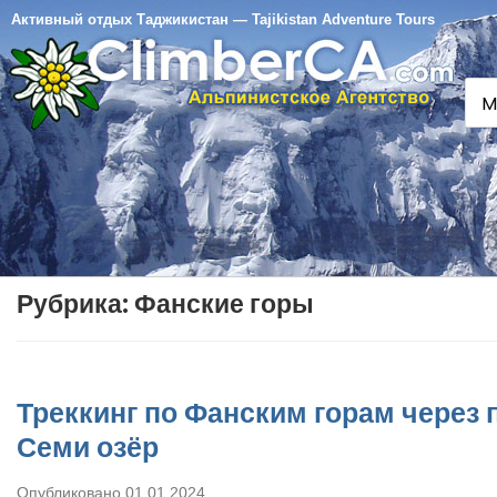
Активный отдых Таджикистан — Tajikistan Adventure Tours
M
Рубрика:
Фанские горы
Треккинг по Фанским горам через 
Семи озёр
Опубликовано
01.01.2024