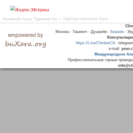
Активный отдых Таджикистан — Tajikistan Adventure Tours
Cli
Москва - Ташкент - Душанбе -
Бишкек
- Ур
Консультаци
https://t.me/ClimberCA
- telegram
e-mail:
your.
Международное Аль
Профессиональные горные проводни
info@cl