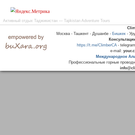
Активный отдых Таджикистан — Tajikistan Adventure Tours
Cli
Москва - Ташкент - Душанбе -
Бишкек
- Ур
Консультаци
https://t.me/ClimberCA
- telegram
e-mail:
your.
Международное Аль
Профессиональные горные проводни
info@cl