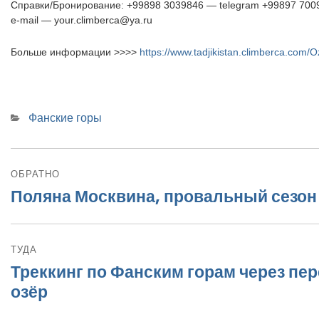
Справки/Бронирование: +99898 3039846 — telegram +99897 7009
e-mail — your.climberca@ya.ru
Больше информации >>>>
https://www.tadjikistan.climberca.com/
Categories
Фанские горы
Навигация
ОБРАТНО
по
Поляна Москвина, провальный сезон 
Previous
записям
post:
ТУДА
Треккинг по Фанским горам через пе
Next
post:
озёр