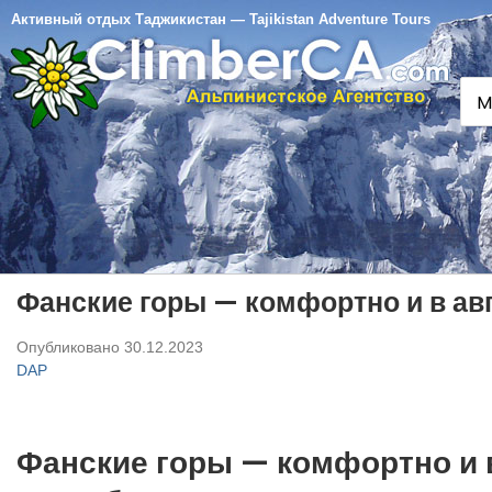
Активный отдых Таджикистан — Tajikistan Adventure Tours
M
Фанские горы — комфортно и в авг
Опубликовано
30.12.2023
DAP
Фанские горы — комфортно и в